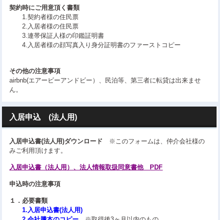
契約時にご用意頂く書類
1.契約者様の住民票
2.入居者様の住民票
3.連帯保証人様の印鑑証明書
4.入居者様の顔写真入り身分証明書のファーストコピー
その他の注意事項
airbnb(エアービーアンドビー）、民泊等、第三者に転貸は出来ませ
ん。
入居申込 (法人用)
入居申込書(法人用)ダウンロード
※このフォームは、仲介会社様の
みご利用頂けます。
入居申込書（法人用）、法人情報取扱同意書他 PDF
申込時の注意事項
１．必要書類
1.入居申込書(法人用)
2.会社謄本のコピー
※取得後3ヶ月以内のもの