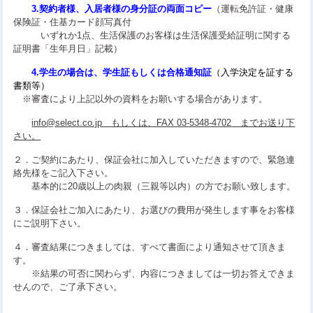
3.契約者様、入居者様の身分証の両面コピー
（運転免許証・健康
保険証・住基カード顔写真付
いずれか1点、生活保護のお客様は生活保護受給証明に関する
証明書「生年月日」記載）
4.学生の場合は、学生証もしくは合格通知証
（入学決定を証する
書類等）
※審査により上記以外の資料をお願いする場合があります。
info@select.co.jp もしくは、FAX 03-5348-4702 までお送り下
さい。
２．ご契約にあたり、保証会社に加入していただきますので、緊急連
絡先様をご記入下さい。
基本的に20歳以上の肉親（三親等以内）の方でお願い致します。
３．保証会社ご加入にあたり、お選びの費用が発生します事をお客様
にご説明下さい。
４．審査結果につきましては、すべて書面により通知させて頂きま
す。
※結果の可否に関わらず、内容につきましては一切お答えできま
せんので、ご了承下さい。