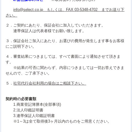
info@select.co.jp もしくは、FAX 03-5348-4702 までお送り下
さい。
２．ご契約にあたり、保証会社に加入していただきます。
連帯保証人は代表者様でお願い致します。
３．保証会社ご加入にあたり、お選びの費用が発生します事をお客様
にご説明下さい。
４．審査結果につきましては、すべて書面により通知させて頂きま
す。
※結果の可否に関わらず、内容につきましては一切お答えできま
せんので、ご了承下さい。
５．
社宅代行会社利用の場合はご相談下さい。
契約時の必要書類
1.商業登記簿謄本(全部事項)
2.法人印鑑証明書
3.連帯保証人印鑑証明書
※1～3は全て取得後3ヶ月以内のものをご用意ください。